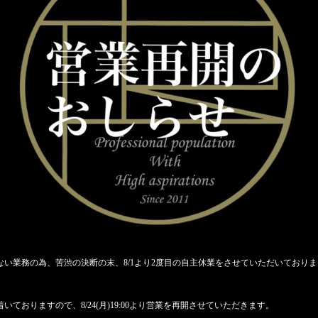
い業務の為、苦渋の決断の末、8/1より2度目の自主休業をさせていただいており
おりますので、8/24(月)19:00より営業を再開させていただきます。