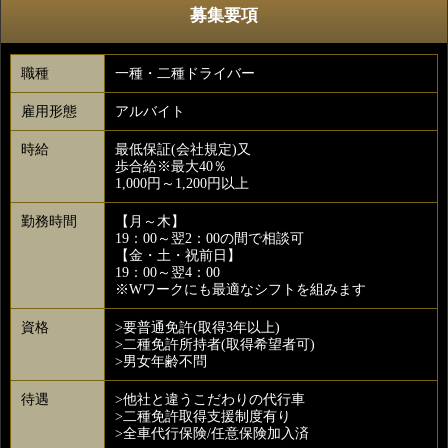
募集要項
職種
一種・二種ドライバー
雇用形態
アルバイト
時給
最低保証(会社規定)又
歩合給※最大40％
1,000円～1,200円以上
勤務時間
【月～木】
19：00～翌2：00の間で相談可
【金・土・祝前日】
19：00～翌4：00
※Wワークにも最適なシフトを組みます
資格
>要普通免許(取得3年以上)
>二種免許所持者(取得希望者可)
>男女年齢不問
待遇
>他社と違うこだわりの代行車
>二種免許取得支援制度有り
>全車代行保険/任意保険加入済