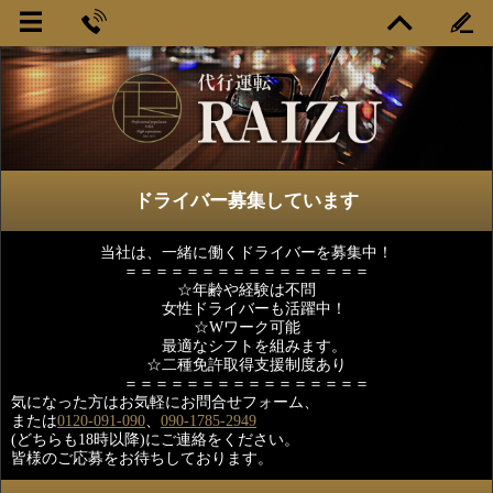
ドライバー募集しています
当社は、一緒に働くドライバーを募集中！
＝＝＝＝＝＝＝＝＝＝＝＝＝＝＝＝
☆年齢や経験は不問
女性ドライバーも活躍中！
☆Wワーク可能
最適なシフトを組みます。
☆二種免許取得支援制度あり
＝＝＝＝＝＝＝＝＝＝＝＝＝＝＝＝
気になった方はお気軽にお問合せフォーム、
または
0120-091-090
、
090-1785-2949
(どちらも18時以降)にご連絡をください。
皆様のご応募をお待ちしております。